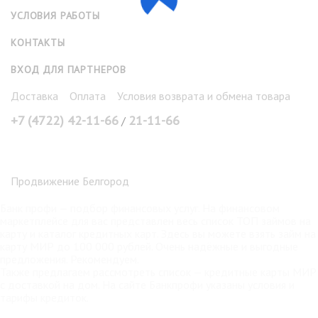
УСЛОВИЯ РАБОТЫ
КОНТАКТЫ
ВХОД ДЛЯ ПАРТНЕРОВ
Доставка
Оплата
Условия возврата и обмена товара
+7 (4722) 42-11-66
21-11-66
/
Продвижение Белгород
Банк профи
— подбор финансовых услуг. На финансовом
маркетплейсе для вас представлен весь список ТОП займов на
карту и каталог кредитных карт. Здесь вы можете взять
займ на
карту МИР
до 100 000 рублей. Очень надёжные и выгодные
предложения. Рекомендуем.
Также предлагаем рассмотреть список —
кредитные карты МИР
с доставкой на дом. На сайте Банкпрофи указаны условия и
тарифы кредиток.