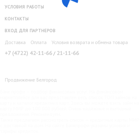
УСЛОВИЯ РАБОТЫ
КОНТАКТЫ
ВХОД ДЛЯ ПАРТНЕРОВ
Доставка
Оплата
Условия возврата и обмена товара
+7 (4722) 42-11-66
21-11-66
/
Продвижение Белгород
Банк профи
— подбор финансовых услуг. На финансовом
маркетплейсе для вас представлен весь список ТОП займов на
карту и каталог кредитных карт. Здесь вы можете взять
займ на
карту МИР
до 100 000 рублей. Очень надёжные и выгодные
предложения. Рекомендуем.
Также предлагаем рассмотреть список —
кредитные карты МИР
с доставкой на дом. На сайте Банкпрофи указаны условия и
тарифы кредиток.