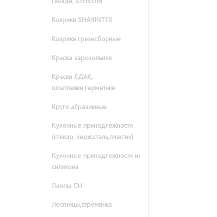
гвозди, ХЕНКЕЛЬ
Коврики SHAHINTEX
Коврики грязесборные
Краска аэрозольная
Краски ВДАК,
шпатлевки,герметики
Круги абразивные
Кухонные принадлежности
(стекло, нерж.сталь,пластик)
Кухонные принадлежности из
силикона
Лампы ОН
Лестницы,стремянка