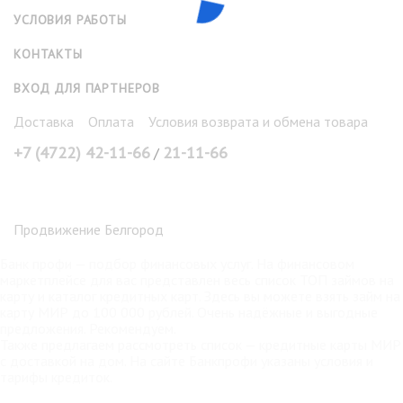
УСЛОВИЯ РАБОТЫ
КОНТАКТЫ
ВХОД ДЛЯ ПАРТНЕРОВ
Доставка
Оплата
Условия возврата и обмена товара
+7 (4722) 42-11-66
21-11-66
/
Продвижение Белгород
Банк профи
— подбор финансовых услуг. На финансовом
маркетплейсе для вас представлен весь список ТОП займов на
карту и каталог кредитных карт. Здесь вы можете взять
займ на
карту МИР
до 100 000 рублей. Очень надёжные и выгодные
предложения. Рекомендуем.
Также предлагаем рассмотреть список —
кредитные карты МИР
с доставкой на дом. На сайте Банкпрофи указаны условия и
тарифы кредиток.