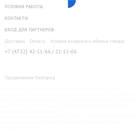
УСЛОВИЯ РАБОТЫ
КОНТАКТЫ
ВХОД ДЛЯ ПАРТНЕРОВ
Доставка
Оплата
Условия возврата и обмена товара
+7 (4722) 42-11-66
21-11-66
/
Продвижение Белгород
Банк профи
— подбор финансовых услуг. На финансовом
маркетплейсе для вас представлен весь список ТОП займов на
карту и каталог кредитных карт. Здесь вы можете взять
займ на
карту МИР
до 100 000 рублей. Очень надёжные и выгодные
предложения. Рекомендуем.
Также предлагаем рассмотреть список —
кредитные карты МИР
с доставкой на дом. На сайте Банкпрофи указаны условия и
тарифы кредиток.