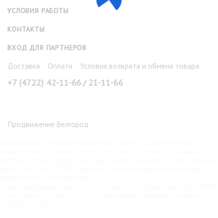
УСЛОВИЯ РАБОТЫ
КОНТАКТЫ
ВХОД ДЛЯ ПАРТНЕРОВ
Доставка
Оплата
Условия возврата и обмена товара
+7 (4722) 42-11-66
21-11-66
/
Продвижение Белгород
Банк профи
— подбор финансовых услуг. На финансовом
маркетплейсе для вас представлен весь список ТОП займов на
карту и каталог кредитных карт. Здесь вы можете взять
займ на
карту МИР
до 100 000 рублей. Очень надёжные и выгодные
предложения. Рекомендуем.
Также предлагаем рассмотреть список —
кредитные карты МИР
с доставкой на дом. На сайте Банкпрофи указаны условия и
тарифы кредиток.