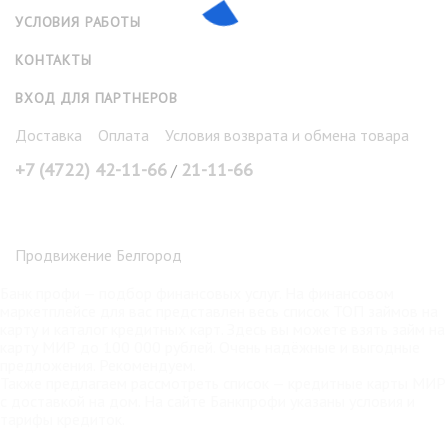
УСЛОВИЯ РАБОТЫ
КОНТАКТЫ
ВХОД ДЛЯ ПАРТНЕРОВ
Доставка
Оплата
Условия возврата и обмена товара
+7 (4722) 42-11-66
21-11-66
/
Продвижение Белгород
Банк профи
— подбор финансовых услуг. На финансовом
маркетплейсе для вас представлен весь список ТОП займов на
карту и каталог кредитных карт. Здесь вы можете взять
займ на
карту МИР
до 100 000 рублей. Очень надёжные и выгодные
предложения. Рекомендуем.
Также предлагаем рассмотреть список —
кредитные карты МИР
с доставкой на дом. На сайте Банкпрофи указаны условия и
тарифы кредиток.