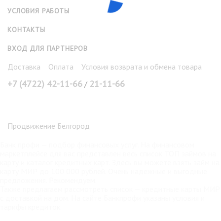
УСЛОВИЯ РАБОТЫ
КОНТАКТЫ
ВХОД ДЛЯ ПАРТНЕРОВ
Доставка
Оплата
Условия возврата и обмена товара
+7 (4722) 42-11-66
21-11-66
/
Продвижение Белгород
Банк профи
— подбор финансовых услуг. На финансовом
маркетплейсе для вас представлен весь список ТОП займов на
карту и каталог кредитных карт. Здесь вы можете взять
займ на
карту МИР
до 100 000 рублей. Очень надёжные и выгодные
предложения. Рекомендуем.
Также предлагаем рассмотреть список —
кредитные карты МИР
с доставкой на дом. На сайте Банкпрофи указаны условия и
тарифы кредиток.