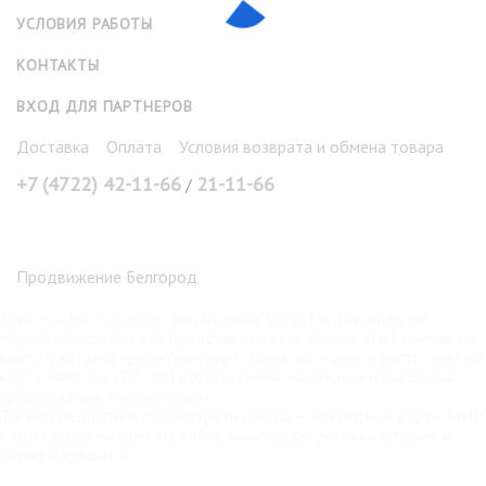
УСЛОВИЯ РАБОТЫ
КОНТАКТЫ
ВХОД ДЛЯ ПАРТНЕРОВ
Доставка
Оплата
Условия возврата и обмена товара
+7 (4722) 42-11-66
21-11-66
/
Продвижение Белгород
Банк профи
— подбор финансовых услуг. На финансовом
маркетплейсе для вас представлен весь список ТОП займов на
карту и каталог кредитных карт. Здесь вы можете взять
займ на
карту МИР
до 100 000 рублей. Очень надёжные и выгодные
предложения. Рекомендуем.
Также предлагаем рассмотреть список —
кредитные карты МИР
с доставкой на дом. На сайте Банкпрофи указаны условия и
тарифы кредиток.