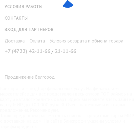
УСЛОВИЯ РАБОТЫ
КОНТАКТЫ
ВХОД ДЛЯ ПАРТНЕРОВ
Доставка
Оплата
Условия возврата и обмена товара
+7 (4722) 42-11-66
21-11-66
/
Продвижение Белгород
Банк профи
— подбор финансовых услуг. На финансовом
маркетплейсе для вас представлен весь список ТОП займов на
карту и каталог кредитных карт. Здесь вы можете взять
займ на
карту МИР
до 100 000 рублей. Очень надёжные и выгодные
предложения. Рекомендуем.
Также предлагаем рассмотреть список —
кредитные карты МИР
с доставкой на дом. На сайте Банкпрофи указаны условия и
тарифы кредиток.