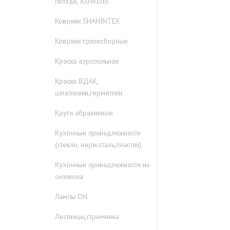
гвозди, ХЕНКЕЛЬ
Коврики SHAHINTEX
Коврики грязесборные
Краска аэрозольная
Краски ВДАК,
шпатлевки,герметики
Круги абразивные
Кухонные принадлежности
(стекло, нерж.сталь,пластик)
Кухонные принадлежности из
силикона
Лампы ОН
Лестницы,стремянка