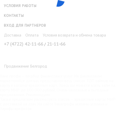
УСЛОВИЯ РАБОТЫ
КОНТАКТЫ
ВХОД ДЛЯ ПАРТНЕРОВ
Доставка
Оплата
Условия возврата и обмена товара
+7 (4722) 42-11-66
21-11-66
/
Продвижение Белгород
Банк профи
— подбор финансовых услуг. На финансовом
маркетплейсе для вас представлен весь список ТОП займов на
карту и каталог кредитных карт. Здесь вы можете взять
займ на
карту МИР
до 100 000 рублей. Очень надёжные и выгодные
предложения. Рекомендуем.
Также предлагаем рассмотреть список —
кредитные карты МИР
с доставкой на дом. На сайте Банкпрофи указаны условия и
тарифы кредиток.