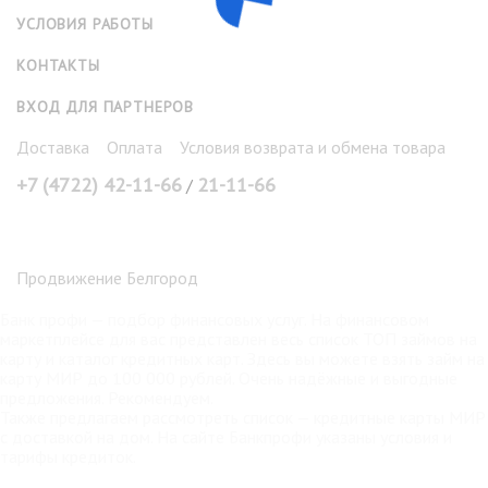
УСЛОВИЯ РАБОТЫ
КОНТАКТЫ
ВХОД ДЛЯ ПАРТНЕРОВ
Доставка
Оплата
Условия возврата и обмена товара
+7 (4722) 42-11-66
21-11-66
/
Продвижение Белгород
Банк профи
— подбор финансовых услуг. На финансовом
маркетплейсе для вас представлен весь список ТОП займов на
карту и каталог кредитных карт. Здесь вы можете взять
займ на
карту МИР
до 100 000 рублей. Очень надёжные и выгодные
предложения. Рекомендуем.
Также предлагаем рассмотреть список —
кредитные карты МИР
с доставкой на дом. На сайте Банкпрофи указаны условия и
тарифы кредиток.