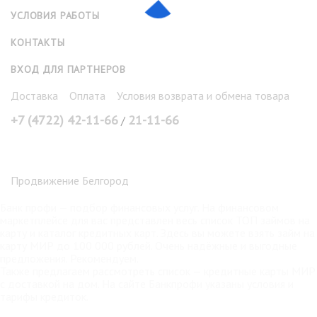
УСЛОВИЯ РАБОТЫ
КОНТАКТЫ
ВХОД ДЛЯ ПАРТНЕРОВ
Доставка
Оплата
Условия возврата и обмена товара
+7 (4722) 42-11-66
21-11-66
/
Продвижение Белгород
Банк профи
— подбор финансовых услуг. На финансовом
маркетплейсе для вас представлен весь список ТОП займов на
карту и каталог кредитных карт. Здесь вы можете взять
займ на
карту МИР
до 100 000 рублей. Очень надёжные и выгодные
предложения. Рекомендуем.
Также предлагаем рассмотреть список —
кредитные карты МИР
с доставкой на дом. На сайте Банкпрофи указаны условия и
тарифы кредиток.