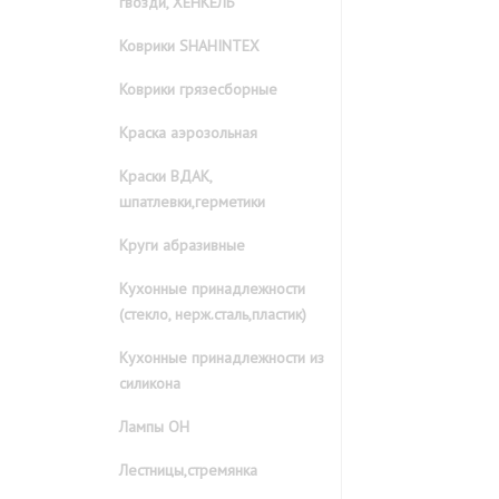
гвозди, ХЕНКЕЛЬ
Коврики SHAHINTEX
Коврики грязесборные
Краска аэрозольная
Краски ВДАК,
шпатлевки,герметики
Круги абразивные
Кухонные принадлежности
(стекло, нерж.сталь,пластик)
Кухонные принадлежности из
силикона
Лампы ОН
Лестницы,стремянка