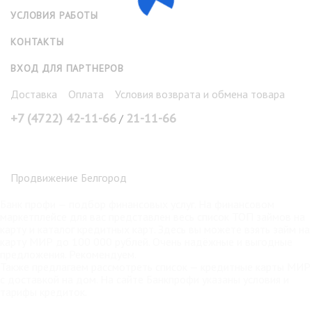
УСЛОВИЯ РАБОТЫ
КОНТАКТЫ
ВХОД ДЛЯ ПАРТНЕРОВ
Доставка
Оплата
Условия возврата и обмена товара
+7 (4722) 42-11-66
21-11-66
/
Продвижение Белгород
Банк профи
— подбор финансовых услуг. На финансовом
маркетплейсе для вас представлен весь список ТОП займов на
карту и каталог кредитных карт. Здесь вы можете взять
займ на
карту МИР
до 100 000 рублей. Очень надёжные и выгодные
предложения. Рекомендуем.
Также предлагаем рассмотреть список —
кредитные карты МИР
с доставкой на дом. На сайте Банкпрофи указаны условия и
тарифы кредиток.