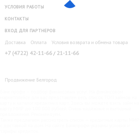
УСЛОВИЯ РАБОТЫ
КОНТАКТЫ
ВХОД ДЛЯ ПАРТНЕРОВ
Доставка
Оплата
Условия возврата и обмена товара
+7 (4722) 42-11-66
21-11-66
/
Продвижение Белгород
Банк профи
— подбор финансовых услуг. На финансовом
маркетплейсе для вас представлен весь список ТОП займов на
карту и каталог кредитных карт. Здесь вы можете взять
займ на
карту МИР
до 100 000 рублей. Очень надёжные и выгодные
предложения. Рекомендуем.
Также предлагаем рассмотреть список —
кредитные карты МИР
с доставкой на дом. На сайте Банкпрофи указаны условия и
тарифы кредиток.