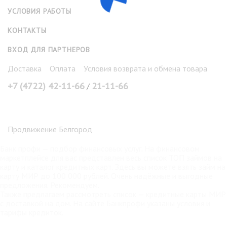
УСЛОВИЯ РАБОТЫ
КОНТАКТЫ
ВХОД ДЛЯ ПАРТНЕРОВ
Доставка
Оплата
Условия возврата и обмена товара
+7 (4722) 42-11-66
21-11-66
/
Продвижение Белгород
Банк профи
— подбор финансовых услуг. На финансовом
маркетплейсе для вас представлен весь список ТОП займов на
карту и каталог кредитных карт. Здесь вы можете взять
займ на
карту МИР
до 100 000 рублей. Очень надёжные и выгодные
предложения. Рекомендуем.
Также предлагаем рассмотреть список —
кредитные карты МИР
с доставкой на дом. На сайте Банкпрофи указаны условия и
тарифы кредиток.