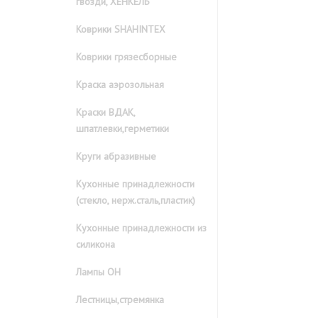
гвозди, ХЕНКЕЛЬ
Коврики SHAHINTEX
Коврики грязесборные
Краска аэрозольная
Краски ВДАК,
шпатлевки,герметики
Круги абразивные
Кухонные принадлежности
(стекло, нерж.сталь,пластик)
Кухонные принадлежности из
силикона
Лампы ОН
Лестницы,стремянка