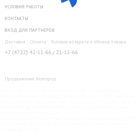
УСЛОВИЯ РАБОТЫ
КОНТАКТЫ
ВХОД ДЛЯ ПАРТНЕРОВ
Доставка
Оплата
Условия возврата и обмена товара
+7 (4722) 42-11-66
21-11-66
/
Продвижение Белгород
Банк профи
— подбор финансовых услуг. На финансовом
маркетплейсе для вас представлен весь список ТОП займов на
карту и каталог кредитных карт. Здесь вы можете взять
займ на
карту МИР
до 100 000 рублей. Очень надёжные и выгодные
предложения. Рекомендуем.
Также предлагаем рассмотреть список —
кредитные карты МИР
с доставкой на дом. На сайте Банкпрофи указаны условия и
тарифы кредиток.