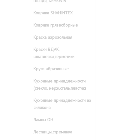
гвозди, ХЕНКЕЛЬ
Коврики SHAHINTEX
Коврики грязесборные
Краска аэрозольная
Краски ВДАК,
шпатлевки,герметики
Круги абразивные
Кухонные принадлежности
(стекло, нерж.сталь,пластик)
Кухонные принадлежности из
силикона
Лампы ОН
Лестницы,стремянка